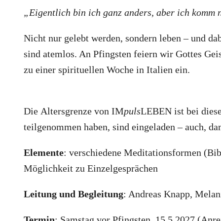
„Eigentlich bin ich ganz anders, aber ich komm 
Nicht nur gelebt werden, sondern leben – und dab
sind atemlos. An Pfingsten feiern wir Gottes Gei
zu einer spirituellen Woche in Italien ein.
Die Altersgrenze von IM
puls
LEBEN ist bei dies
teilgenommen haben, sind eingeladen – auch, da
Elemente
: verschiedene Meditationsformen (Bibe
Möglichkeit zu Einzelgesprächen
Leitung und Begleitung
: Andreas Knapp, Melan
Termin
: Samstag vor Pfingsten, 15.5.2027 (Anre