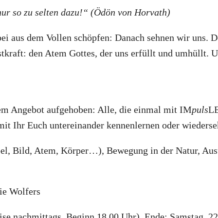
nur so zu selten dazu!“ (Ödön von Horvath)
ei aus dem Vollen schöpfen: Danach sehnen wir uns. Doc
stkraft: den Atem Gottes, der uns erfüllt und umhüllt.
em Angebot aufgehoben: Alle, die einmal mit IM
puls
LE
mit Ihr Euch untereinander kennenlernen oder wiederse
l, Bild, Atem, Körper…), Bewegung in der Natur, Austa
ie Wolfers
ise nachmittags, Beginn 18.00 Uhr), Ende: Samstag, 22